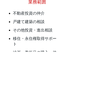
​業務範囲
​不動産投資の仲介
戸建て建築の相談
その他投資・進出相談
移住・永住権取得サポー
ト
絵画・美術品の購入・仲
介
旅行・研修サービス
詳細
​長期的な信頼関係を第一に安心の
サポートをお約束します