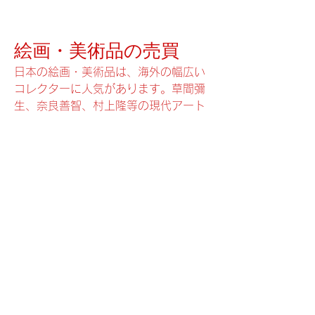
絵画・美術品の売買
日本の絵画・美術品は、海外の幅広い
コレクターに人気があります。草間彌
生、奈良善智、村上隆等の現代アート
は、世界的に人気を博し、資産価値と
しても強い支持を集めています。
また、千住博、東山魁夷、平山郁夫等
の日本画家の巨匠達も、日本の美的セ
ンスと文化を代表する作品群としての
観点から、根強い人気があります。ま
た、骨董品や宝飾品等の個別のニーズ
にも対応致します。
楽洛舎は、自ら美術品商の許認可を持
つと共に、長年関係のある老舗画廊と
提携し、お客様の個別のニーズに対応
致します。安心で信頼でき、価値ある